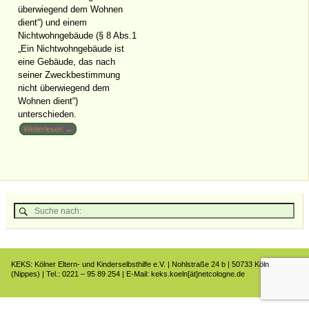
überwiegend dem Wohnen
dient“) und einem
Nichtwohngebäude (§ 8 Abs.1
„Ein Nichtwohngebäude ist
eine Gebäude, das nach
seiner Zweckbestimmung
nicht überwiegend dem
Wohnen dient“)
unterschieden.
Weiterlesen →
KEKS: Kölner Eltern- und Kinderselbsthilfe e.V. | Nohlstraße 24 b | 50733 Köln
(Nippes) | Tel.: 0221 – 95 89 254 | E-Mail: keks.koeln[ät]netcologne.de