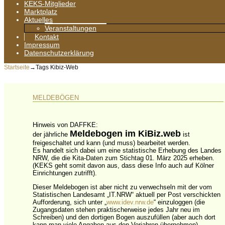
KEKS-Mitglieder
Marktplatz
Aktuelles
Veranstaltungen
Kontakt
Impressum
Datenschutzerklärung
Startseite
→Tags
Kibiz-Web
MELDEBÖGEN
Hinweis von DAFFKE:
Meldebogen im KiBiz.web
der jährliche
ist
freigeschaltet und kann (und muss) bearbeitet werden.
Es handelt sich dabei um eine statistische Erhebung des Landes
NRW, die die Kita-Daten zum Stichtag 01. März 2025 erheben.
(KEKS geht somit davon aus, dass diese Info auch auf Kölner
Einrichtungen zutrifft).
Dieser Meldebogen ist aber nicht zu verwechseln mit der vom
Statistischen Landesamt „IT.NRW“ aktuell per Post verschickten
Aufforderung, sich unter „
www.idev.nrw.de
“ einzuloggen (die
Zugangsdaten stehen praktischerweise jedes Jahr neu im
Schreiben) und den dortigen Bogen auszufüllen (aber auch dort
kann man viele Angaben aus den Vorjahren übernehmen).