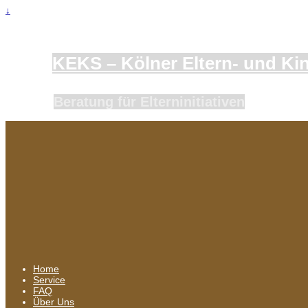
↓
KEKS – Kölner Eltern- und Kind
Beratung für Elterninitiativen
Home
Service
FAQ
Über Uns