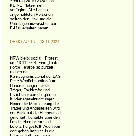
Sonntag 20.10.2024 sind
KEINE Plätze mehr
verfügbar. Alle bereits
angemeldeten Personen
sollten den Link und die
Unterlagen inzwischen per
E-Mail erhalten haben.
DEMO-AUFRUF 13.11.2024
NRW bleibt sozial!: Protest
am 13.11.2024. Eine „Task
Force “ erarbeitet zurzeit
(neben dem
Kampagnenmaterial der LAG
Freie Wohlfahrtspflege) an
Handreichungen für die
Träger, Fachkräfte und
Erziehungsberechtigten in
Kindertageseinrichtungen.
Neben der Mobilisierung der
Träger und Angestellten wird
der Blick auf die Elternschaft
gerichtet. Kontakte über den
Landeselternbeirat sind
bereits hergestellt. Auch von
dort gehen Impulse in die
Elternschaft, um für die