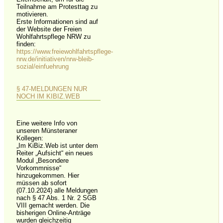
Teilnahme am Protesttag zu
motivieren.
Erste Informationen sind auf
der Website der Freien
Wohlfahrtspflege NRW zu
finden:
https://www.freiewohlfahrtspflege-
nrw.de/initiativen/nrw-bleib-
sozial/einfuehrung
§ 47-MELDUNGEN NUR
NOCH IM KIBIZ.WEB
Eine weitere Info von
unseren Münsteraner
Kollegen:
„Im KiBiz.Web ist unter dem
Reiter „Aufsicht“ ein neues
Modul „Besondere
Vorkommnisse“
hinzugekommen. Hier
müssen ab sofort
(07.10.2024) alle Meldungen
nach § 47 Abs. 1 Nr. 2 SGB
VIII gemacht werden. Die
bisherigen Online-Anträge
wurden gleichzeitig