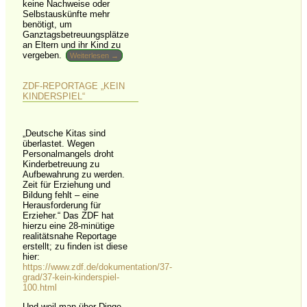
keine Nachweise oder
Selbstauskünfte mehr
benötigt, um
Ganztagsbetreuungsplätze
an Eltern und ihr Kind zu
vergeben.
Weiterlesen →
ZDF-REPORTAGE „KEIN
KINDERSPIEL“
„Deutsche Kitas sind
überlastet. Wegen
Personalmangels droht
Kinderbetreuung zu
Aufbewahrung zu werden.
Zeit für Erziehung und
Bildung fehlt – eine
Herausforderung für
Erzieher.“ Das ZDF hat
hierzu eine 28-minütige
realitätsnahe Reportage
erstellt; zu finden ist diese
hier:
https://www.zdf.de/dokumentation/37-
grad/37-kein-kinderspiel-
100.html
Und weil man über Dinge,