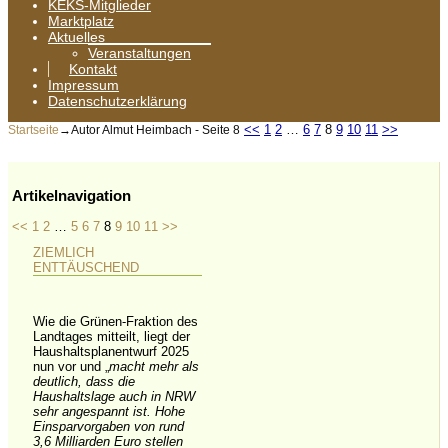
KEKS-Mitglieder
Marktplatz
Aktuelles
Veranstaltungen
Kontakt
Impressum
Datenschutzerklärung
<<
1
2
…
6
7
8
9
10
11
>>
Startseite
→Autor
Almut Heimbach
- Seite 8
Artikelnavigation
<<
1
2
…
5
6
7
8
9
10
11
>>
ZIEMLICH
ENTTÄUSCHEND
Wie die Grünen-Fraktion des
Landtages mitteilt, liegt der
Haushaltsplanentwurf 2025
nun vor und „
macht mehr als
deutlich, dass die
Haushaltslage auch in NRW
sehr angespannt ist. Hohe
Einsparvorgaben von rund
3,6 Milliarden Euro stellen