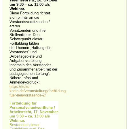
Vereinsvorsitz,
20. Oktober
um 9:30
–
ca. 13:00 als
Webinar.
Diese Fortbildung richtet
sich primär an die
Vorstandsvorsitzenden /
ersten
Vorsitzenden und ihre
Stellvertreter. Den
Schwerpunkt dieser
Fortbildung bilden
die Themen „Haftung des
Vorstandes“ und
„Arbeitsgebiete und
Aufgabenverteilung
innerhalb des Vorstandes
und Zusammenarbeit mit der
pädagogischen Leitung“.
Nähere Infos und
Anmeldevordruck:
https://keks-
koeln.de/veranstaltung/fortbildung-
fuer-neuvorstaende-2/
Fortbildung für
Personalverantwortliche /
Arbeitsrecht,
17. November
um 9:30
–
ca. 13:00 als
Webinar.
Bestandteil dieser