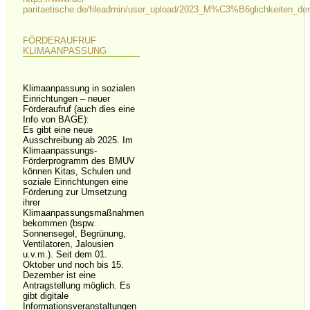
paritaetische.de/fileadmin/user_upload/2023_M%C3%B6glichkeiten_d
FÖRDERAUFRUF
KLIMAANPASSUNG
Klimaanpassung in sozialen
Einrichtungen – neuer
Förderaufruf (auch dies eine
Info von BAGE):
Es gibt eine neue
Ausschreibung ab 2025. Im
Klimaanpassungs-
Förderprogramm des BMUV
können Kitas, Schulen und
soziale Einrichtungen eine
Förderung zur Umsetzung
ihrer
Klimaanpassungsmaßnahmen
bekommen (bspw.
Sonnensegel, Begrünung,
Ventilatoren, Jalousien
u.v.m.). Seit dem 01.
Oktober und noch bis 15.
Dezember ist eine
Antragstellung möglich. Es
gibt digitale
Informationsveranstaltungen