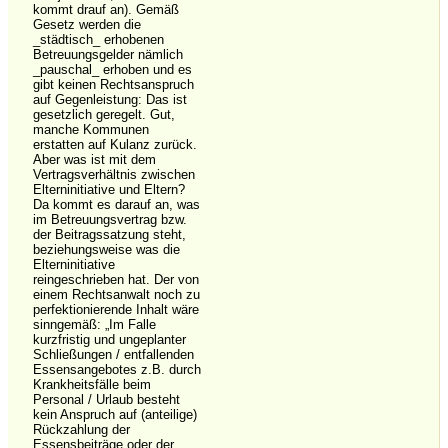
kommt drauf an). Gemäß
Gesetz werden die
_städtisch_ erhobenen
Betreuungsgelder nämlich
_pauschal_ erhoben und es
gibt keinen Rechtsanspruch
auf Gegenleistung: Das ist
gesetzlich geregelt. Gut,
manche Kommunen
erstatten auf Kulanz zurück.
Aber was ist mit dem
Vertragsverhältnis zwischen
Elterninitiative und Eltern?
Da kommt es darauf an, was
im Betreuungsvertrag bzw.
der Beitragssatzung steht,
beziehungsweise was die
Elterninitiative
reingeschrieben hat. Der von
einem Rechtsanwalt noch zu
perfektionierende Inhalt wäre
sinngemäß: „Im Falle
kurzfristig und ungeplanter
Schließungen / entfallenden
Essensangebotes z.B. durch
Krankheitsfälle beim
Personal / Urlaub besteht
kein Anspruch auf (anteilige)
Rückzahlung der
Essensbeiträge oder der