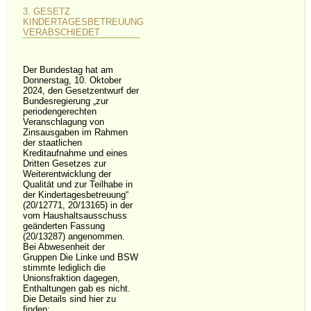
3. GESETZ
KINDERTAGESBETREUUNG
VERABSCHIEDET
Der Bundestag hat am
Donnerstag, 10. Oktober
2024, den Gesetzentwurf der
Bundesregierung „zur
periodengerechten
Veranschlagung von
Zinsausgaben im Rahmen
der staatlichen
Kreditaufnahme und eines
Dritten Gesetzes zur
Weiterentwicklung der
Qualität und zur Teilhabe in
der Kindertagesbetreuung“
(20/12771, 20/13165) in der
vom Haushaltsausschuss
geänderten Fassung
(20/13287) angenommen.
Bei Abwesenheit der
Gruppen Die Linke und BSW
stimmte lediglich die
Unionsfraktion dagegen,
Enthaltungen gab es nicht.
Die Details sind hier zu
finden: