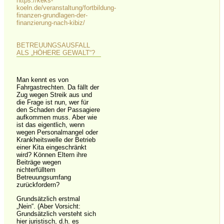
https://keks-
koeln.de/veranstaltung/fortbildung-
finanzen-grundlagen-der-
finanzierung-nach-kibiz/
BETREUUNGSAUSFALL
ALS „HÖHERE GEWALT“?
Man kennt es von
Fahrgastrechten. Da fällt der
Zug wegen Streik aus und
die Frage ist nun, wer für
den Schaden der Passagiere
aufkommen muss. Aber wie
ist das eigentlich, wenn
wegen Personalmangel oder
Krankheitswelle der Betrieb
einer Kita eingeschränkt
wird? Können Eltern ihre
Beiträge wegen
nichterfülltem
Betreuungsumfang
zurückfordern?
Grundsätzlich erstmal
„Nein“. (Aber Vorsicht:
Grundsätzlich versteht sich
hier juristisch, d.h. es