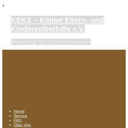
↓
KEKS – Kölner Eltern- und
Kinderselbsthilfe e.V.
Beratung für Elterninitiativen
Home
Service
FAQ
Über Uns