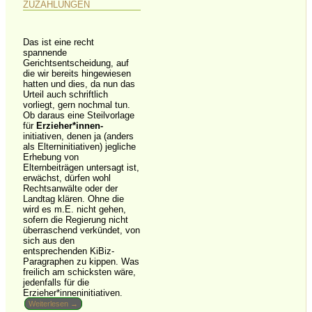
ZUZAHLUNGEN
Das ist eine recht
spannende
Gerichtsentscheidung, auf
die wir bereits hingewiesen
hatten und dies, da nun das
Urteil auch schriftlich
vorliegt, gern nochmal tun.
Ob daraus eine Steilvorlage
für
Erzieher*innen-
initiativen, denen ja (anders
als Elterninitiativen) jegliche
Erhebung von
Elternbeiträgen untersagt ist,
erwächst, dürfen wohl
Rechtsanwälte oder der
Landtag klären. Ohne die
wird es m.E. nicht gehen,
sofern die Regierung nicht
überraschend verkündet, von
sich aus den
entsprechenden KiBiz-
Paragraphen zu kippen. Was
freilich am schicksten wäre,
jedenfalls für die
Erzieher*inneninitiativen.
Weiterlesen →